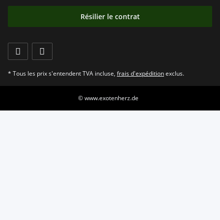
Résilier le contrat
* Tous les prix s'entendent TVA incluse,
frais d'expédition
exclus.
© www.exotenherz.de