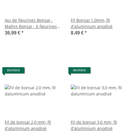
Jeu de figurines Bonsaï -
Fil Bonsaï 1.0mm, fil
Maître Bonsaï - 6 figurines
d'aluminium anodisé
différentes
36,99 €
*
8,49 €
*
EN STOCK
EN STOCK
Fil de bonsaï 2,0 mm, fil
Fil de bonsaï 3,0 mm, fil
d'aluminium anodisé
d'aluminium anodisé