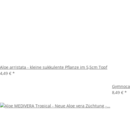
Aloe arristata - kleine sukkulente Pflanze im 5,5cm Topf
4,49 €
*
Gymnocal
8,49 €
*