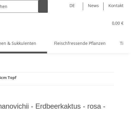
DE
News
Kontakt
0,00 €
een & Sukkulenten
Fleischfressende Pflanzen
Tillan
,5cm Topf
novichii - Erdbeerkaktus - rosa -