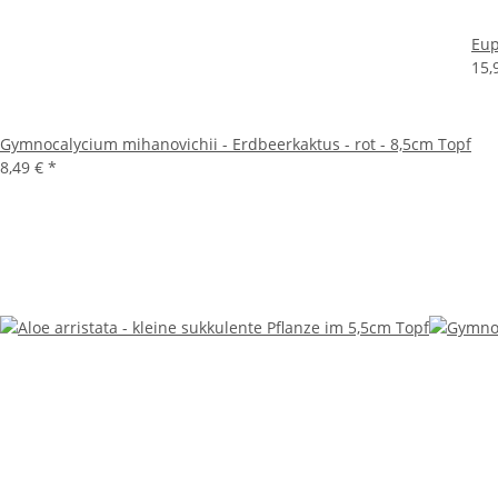
Eup
15,
Gymnocalycium mihanovichii - Erdbeerkaktus - rot - 8,5cm Topf
8,49 €
*