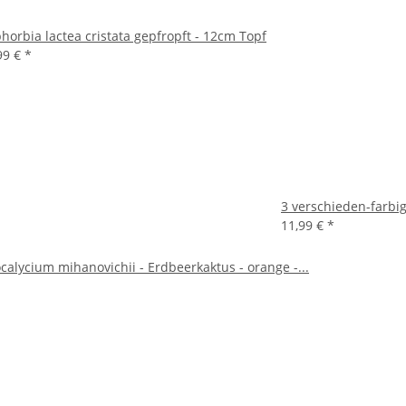
horbia lactea cristata gepfropft - 12cm Topf
99 €
*
3 verschieden-farbig
11,99 €
*