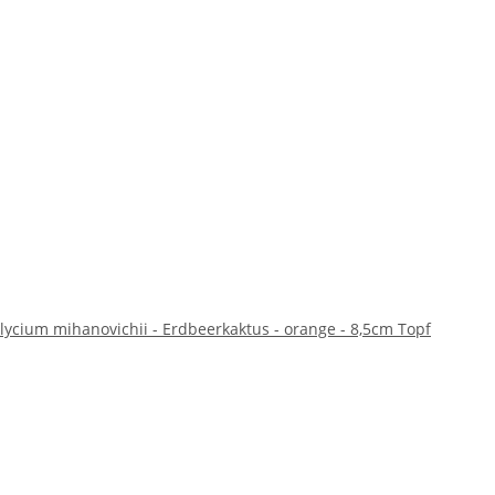
ycium mihanovichii - Erdbeerkaktus - orange - 8,5cm Topf