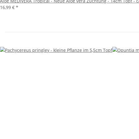
Aloe MEDIVERA Tropical - Neue Aloe vera Züchtung - 14cm Topf - 
16,99 €
*