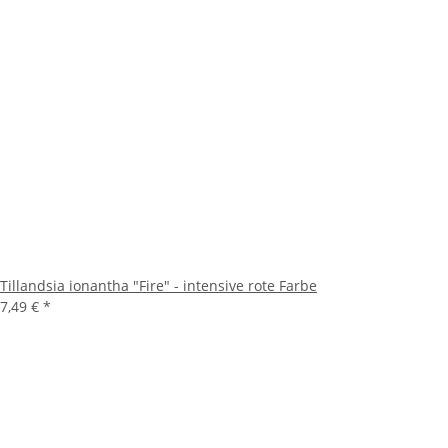
Tillandsia ionantha "Fire" - intensive rote Farbe
7,49 €
*