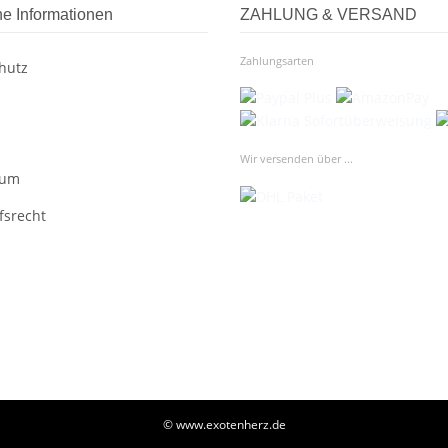
he Informationen
ZAHLUNG & VERSAND
Zahlungsarten
hutz
Wir versenden über ...
sum
fsrecht
© www.exotenherz.de