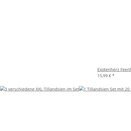
Exotenherz Feenh
15,99 €
*