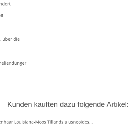
ndort
en
, über die
meliendünger
Kunden kauften dazu folgende Artikel: