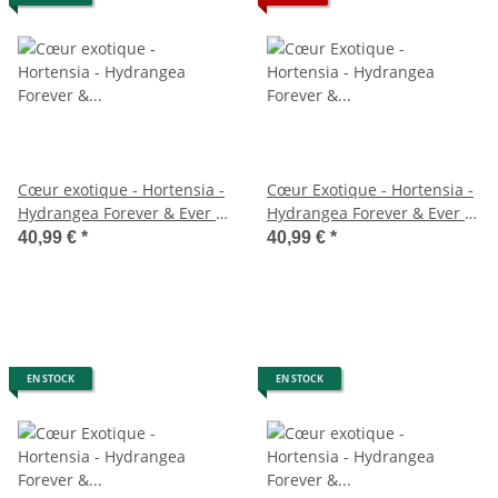
Cœur exotique - Hortensia -
Cœur Exotique - Hortensia -
Hydrangea Forever & Ever -
Hydrangea Forever & Ever -
Bleu - 7-12 fleurs - pot 23cm
Violet - 7-12 fleurs - pot
40,99 €
*
40,99 €
*
23cm
EN STOCK
EN STOCK