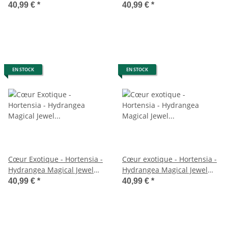
Blanc - 7-12 fleurs - pot
Fire - Vert Rose - 6-10 fleurs
40,99 €
*
40,99 €
*
23cm
- Pot 23cm
EN STOCK
EN STOCK
Cœur Exotique - Hortensia -
Cœur exotique - Hortensia -
Hydrangea Magical Jewel
Hydrangea Magical Jewel
Blue - Bleu - 6-10 fleurs - pot
Pink - 6-10 fleurs - pot 23cm
40,99 €
*
40,99 €
*
23cm