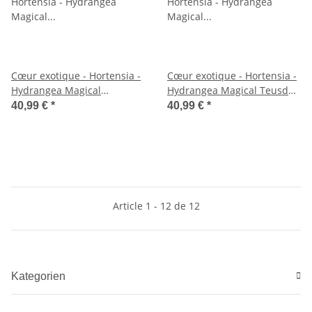
Cœur exotique - Hortensia -
Cœur exotique - Hortensia -
Hydrangea Magical
Hydrangea Magical Teusday
Revolution Pink - 6-10 fleurs
& Saphire - Rouge - 6-10
40,99 €
*
40,99 €
*
- pot 23cm
fleurs - pot 23cm
Article 1 - 12 de 12
Kategorien