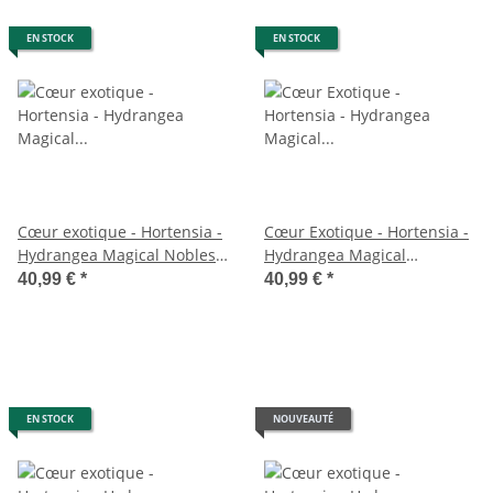
EN STOCK
EN STOCK
Cœur exotique - Hortensia -
Cœur Exotique - Hortensia -
Hydrangea Magical Nobless
Hydrangea Magical
- Blanc - 6-10 fleurs - pot
Revolution Blue - Bleu - 6-10
40,99 €
*
40,99 €
*
23cm
fleurs - pot 23cm
EN STOCK
NOUVEAUTÉ