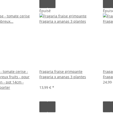
Épuisé
Épuis
- tomate cerise -
Fragaria fraise grimpante
Fraga
reux fruits - pour
Fragaria x ananas 3 plantes
Fraga
in - pot 14cm -
24,99
porter
13,99 €
*