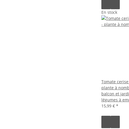
En stock
Tomate cerise 
plante à nomb
balcon et jard
légumes à em
15,99 €
*