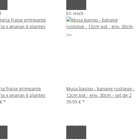
é
En stock
ria fraise grimpante
Musa basjoo - banane rustique -
ria x ananas 6 plantes
12cm pot - env. 30cm - set de 2
 €
*
39,99 €
*