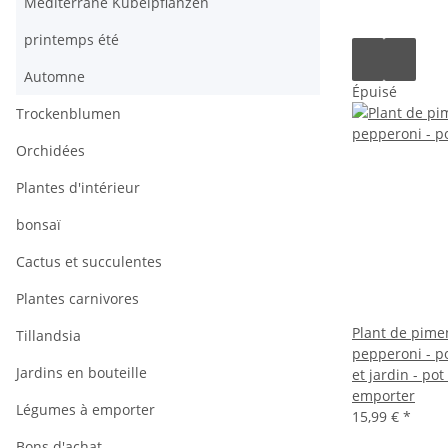
Mediterrane Kübelpflanzen
printemps été
Automne
Épuisé
Trockenblumen
Orchidées
Plantes d'intérieur
bonsaï
Cactus et succulentes
Plantes carnivores
Plant de pimen
Tillandsia
pepperoni - p
Jardins en bouteille
et jardin - po
emporter
Légumes à emporter
15,99 €
*
Bons d'achat