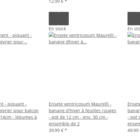
12,99 €
*
En stock
En st
t - piquant -
Ensete ventricosum Maurelli -
Enset
oivrier pour balcon
banane d'hiver à feuilles rouges
banan
t 14cm - légumes à
- pot de 12 cm - env. 30 cm -
- pot 
ensemble de 2
ensem
39,99 €
*
49,99