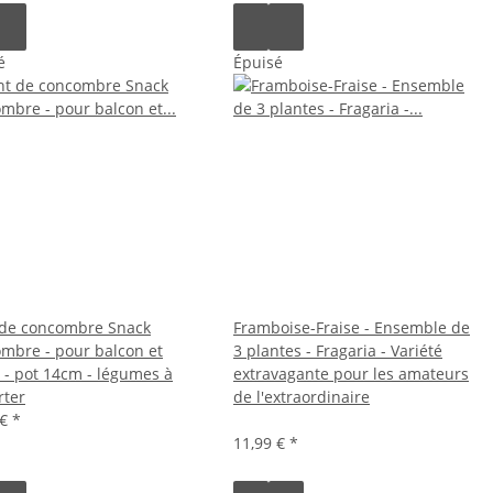
é
Épuisé
 de concombre Snack
Framboise-Fraise - Ensemble de
mbre - pour balcon et
3 plantes - Fragaria - Variété
n - pot 14cm - légumes à
extravagante pour les amateurs
ter
de l'extraordinaire
 €
*
11,99 €
*