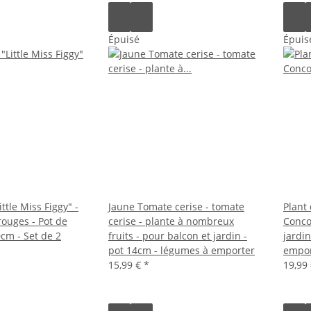
Épuisé
Épuis
ittle Miss Figgy" -
Jaune Tomate cerise - tomate
Plant
 rouges - Pot de
cerise - plante à nombreux
Conco
cm - Set de 2
fruits - pour balcon et jardin -
jardi
pot 14cm - légumes à emporter
empor
15,99 €
*
19,99