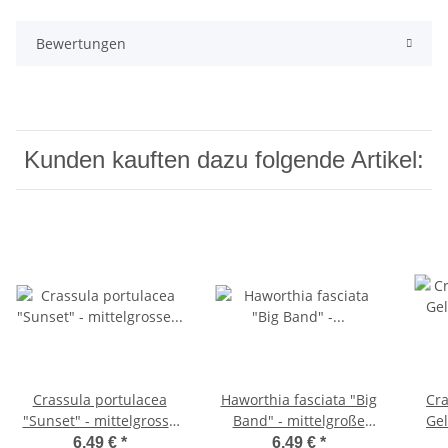
Bewertungen
Kunden kauften dazu folgende Artikel:
Crassula portulacea
Haworthia fasciata "Big
Cra
"Sunset" - mittelgrosse
Band" - mittelgroße
Ge
Pflanze im 8,5cm Top
Pflanze im 8,5cm Topf
6,49 €
*
6,49 €
*