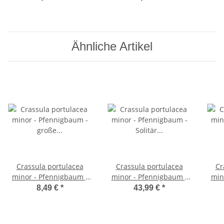
Ähnliche Artikel
Crassula portulacea
Crassula portulacea
Cr
minor - Pfennigbaum -
minor - Pfennigbaum -
min
große Pflanze im 12cm
Solitär Pflanze - 20cm
8,49 €
*
43,99 €
*