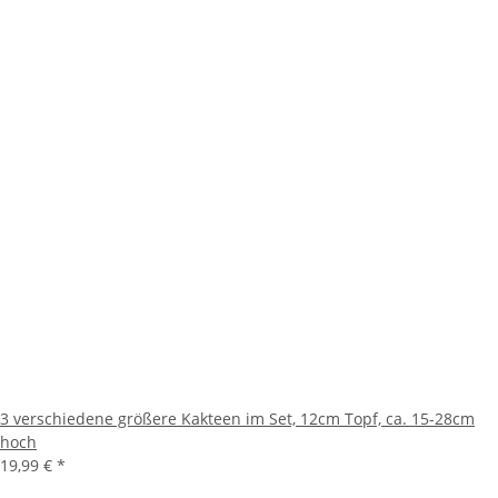
3 verschiedene größere Kakteen im Set, 12cm Topf, ca. 15-28cm
hoch
19,99 €
*