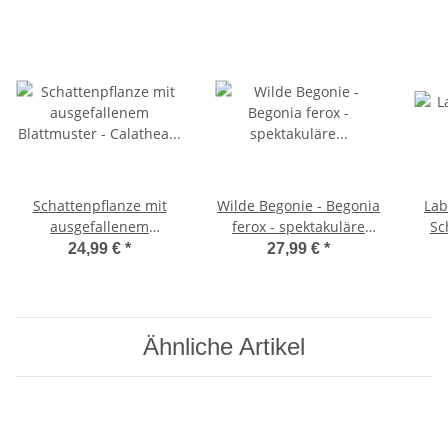
Schattenpflanze mit
Wilde Begonie - Begonia
Lab
ausgefallenem
ferox - spektakuläre
Sc
Blattmuster - Calathea
Blattpflanze - Rarität -
P
24,99 €
*
27,99 €
*
Fusion White - 14cm
12cm Topf
Blat
Topf - ca. 40cm hoch
Ähnliche Artikel