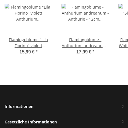
Flamingoblume "Lila
Flamingoblume -
Fla
Fiorino" violett
Anthurium andreanum -
Whit
Anthurium andreanum
Anthurie - 12cm Topf -
a
15,99 €
*
17,99 €
*
12cm
kleinblütig rosa blühend
- Lilli
Informationen
Gesetzliche Informationen