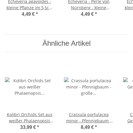
Echeveria agavoides -
Echeveria - Perle von
Ech
kleine Pflanze im 5,5cm
Nürnberg - kleine
klei
Topf
Pflanze im 5,5cm Topf
4,49 €
*
4,49 €
*
Ähnliche Artikel
Kolibri Orchids Set aus
Crassula portulacea
C
weißer Phalaenopsis
minor - Pfennigbaum -
Ge
Orchidee Amabilis und
große Pflanze im 12cm
17c
33,99 €
*
8,49 €
*