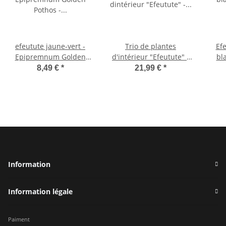
efeutute jaune-vert -
Trio de plantes
Ef
Epipremnum Golden
d'intérieur "Efeutute" -
bl
Pothos - Scindapsus -
set de 3 différentes
Happ
8,49 €
*
21,99 €
*
pot 12cm - plante
espèces d'Epipremnum -
-
d'intérieur
grimpant
gri
Information
Information légale
Paiment