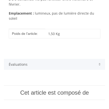
février.
Emplacement :
lumineux, pas de lumière directe du
soleil
#productDetails.itemInformation#
#productDetails.itemValue#
1,50
Kg
Poids de l'article:
Évaluations
Cet article est composé de