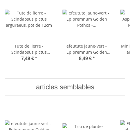
Tute de lierre -
efeutute jaune-vert -
Mini
Scindapsus pictus
Epipremnum Golden
a
arguraeus, pot de 12cm
Pothos - Scindapsus -
fo
7,49 €
*
8,49 €
*
pot 12cm - plante
pet
d'intérieur
Peti
articles semblables