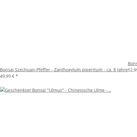
Bons
Bonsai Szechuan-Pfeffer - Zanthoxylum piperitum - ca. 8 Jahre
52,9
49,99 €
*