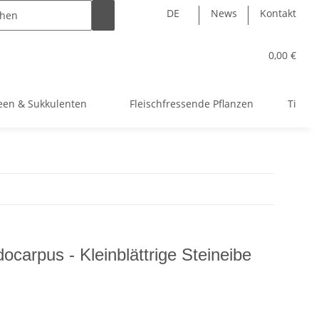
DE
News
Kontakt
0,00 €
een & Sukkulenten
Fleischfressende Pflanzen
Tillan
carpus - Kleinblättrige Steineibe