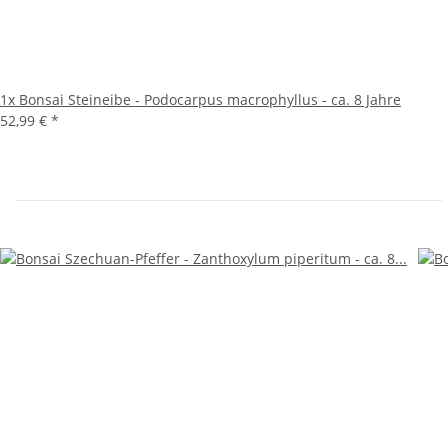
1x
Bonsai Steineibe - Podocarpus macrophyllus - ca. 8 Jahre
52,99 €
*