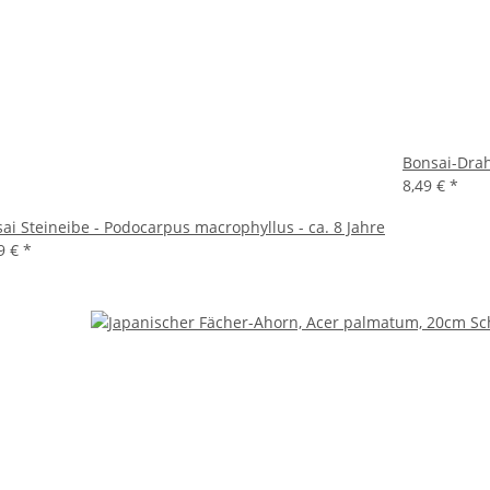
Bonsai-Drah
8,49 €
*
ai Steineibe - Podocarpus macrophyllus - ca. 8 Jahre
9 €
*