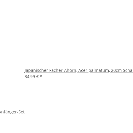
Japanischer Fächer-Ahorn, Acer palmatum, 20cm Scha
34,99 €
*
 Anfänger-Set