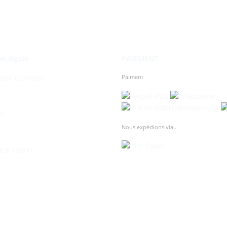
n légale
PAIEMENT
Paiment
 des données
te
Nous expédions via...
tractation