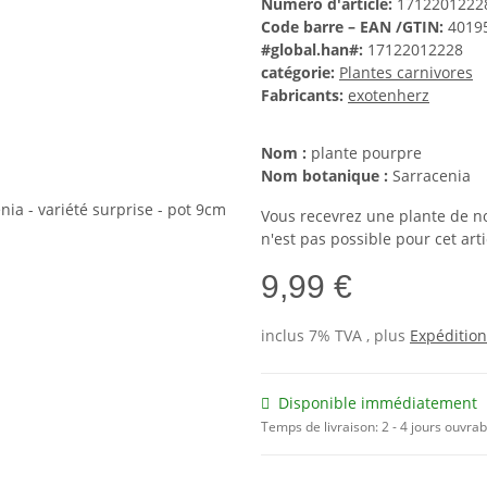
Numéro d'article:
1712201222
Code barre – EAN /GTIN:
4019
#global.han#:
17122012228
catégorie:
Plantes carnivores
Fabricants:
exotenherz
Nom :
plante pourpre
Nom botanique :
Sarracenia
Vous recevrez une plante de no
n'est pas possible pour cet arti
9,99 €
inclus 7% TVA , plus
Expédition
Disponible immédiatement
Temps de livraison:
2 - 4 jours ouvra