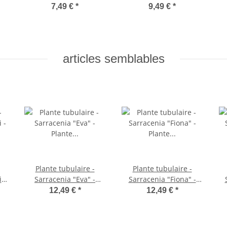
7,49 €
*
9,49 €
*
articles semblables
Plante tubulaire -
Plante tubulaire -
 -
Sarracenia "Eva" -
Sarracenia "Fiona" -
ot
Plante carnivore - pot
Plante carnivore - pot
P
12,49 €
*
12,49 €
*
9cm
9cm