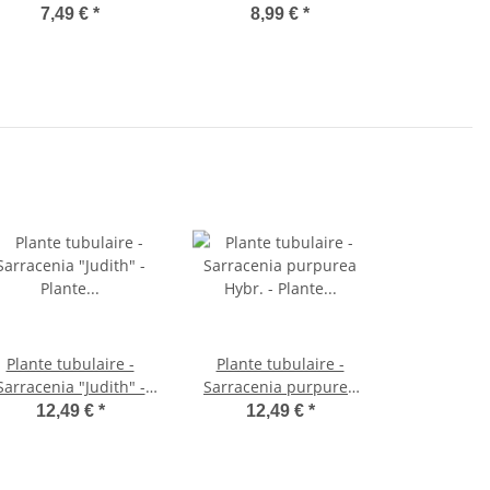
9cm
7,49 €
*
8,99 €
*
Plante tubulaire -
Plante tubulaire -
Sarracenia "Judith" -
Sarracenia purpurea
lante carnivore - pot
Hybr. - Plante carnivore
12,49 €
*
12,49 €
*
9cm
- pot de 9cm