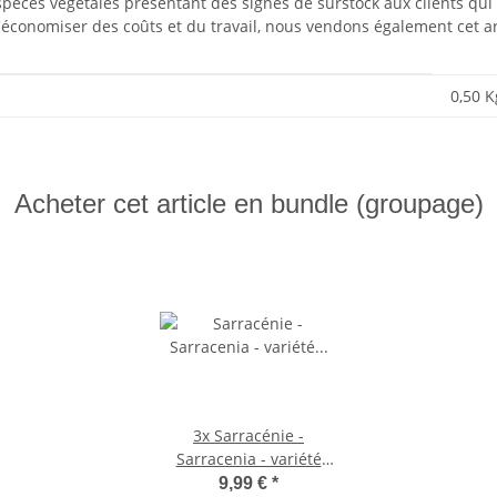
spèces végétales présentant des signes de surstock aux clients qui 
conomiser des coûts et du travail, nous vendons également cet ar
0,50
K
Acheter cet article en bundle (groupage)
3x
Sarracénie -
Sarracenia - variété
surprise - pot 9cm
9,99 €
*