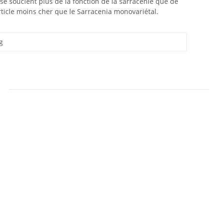
se soucient plus de la fonction de la sarracénie que de
ticle moins cher que le Sarracenia monovariétal.
g