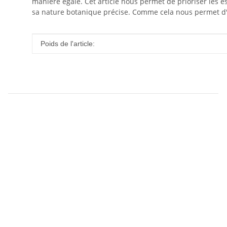
manière égale. Cet article nous permet de prioriser les e
sa nature botanique précise. Comme cela nous permet d'é
#productDetails.itemInformation#
#productDetails.itemValue#
Poids de l'article: