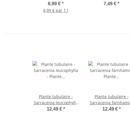
carnivore
pot de 9cm
6,99 €
*
7,49 €
*
6,99 € par 1 l
Plante tubulaire -
Plante tubulaire -
Sarracenia leucophylla
Sarracenia farnhamii
- Plante carnivore - Pot
Plante carnivore - P
12,49 €
*
12,49 €
*
9cm
9cm