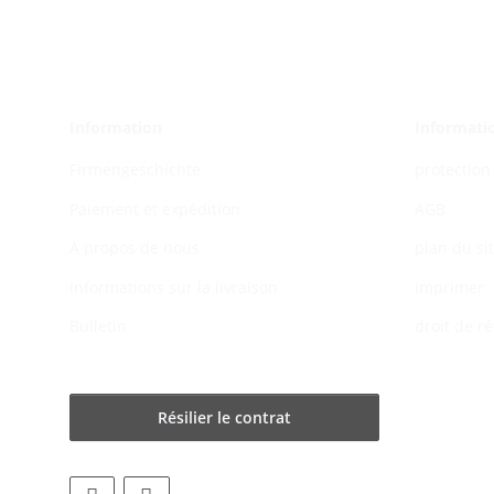
Information
Informatio
Firmengeschichte
protection
Paiement et expédition
AGB
À propos de nous
plan du si
Informations sur la livraison
imprimer
Bulletin
droit de ré
Résilier le contrat