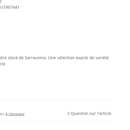
8
515907441
tre stock de Sarracenia. Une sélection exacte de variété
cle.
Question sur l'article
bles
À l'étranger