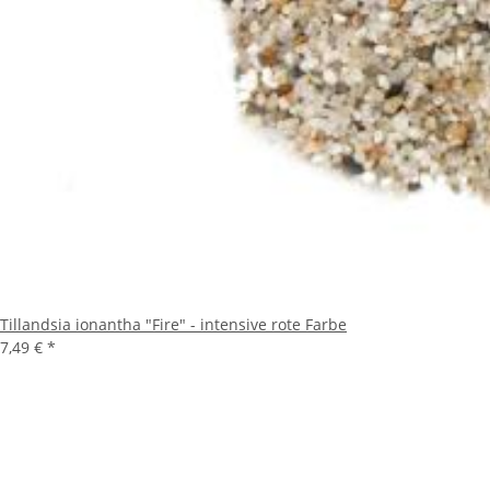
Tillandsia ionantha "Fire" - intensive rote Farbe
7,49 €
*