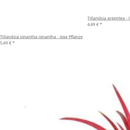
Tillandsia argentea - 
4,49 €
*
Tillandsia ionantha ionantha - lose Pflanze
5,49 €
*