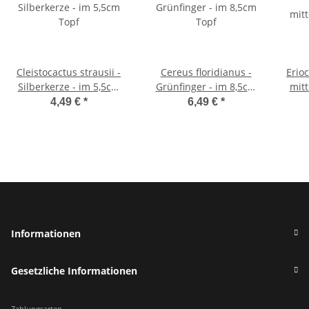
Cleistocactus strausii -
Cereus floridianus -
Erioc
Silberkerze - im 5,5cm
Grünfinger - im 8,5cm
mitt
Topf
Topf
4,49 €
*
6,49 €
*
Informationen
Gesetzliche Informationen
Zahlungsarten