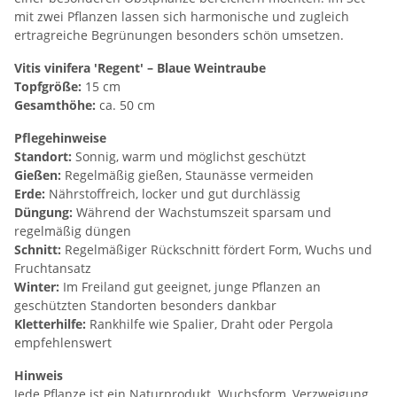
mit zwei Pflanzen lassen sich harmonische und zugleich
ertragreiche Begrünungen besonders schön umsetzen.
Vitis vinifera 'Regent' – Blaue Weintraube
Topfgröße:
15 cm
Gesamthöhe:
ca. 50 cm
Pflegehinweise
Standort:
Sonnig, warm und möglichst geschützt
Gießen:
Regelmäßig gießen, Staunässe vermeiden
Erde:
Nährstoffreich, locker und gut durchlässig
Düngung:
Während der Wachstumszeit sparsam und
regelmäßig düngen
Schnitt:
Regelmäßiger Rückschnitt fördert Form, Wuchs und
Fruchtansatz
Winter:
Im Freiland gut geeignet, junge Pflanzen an
geschützten Standorten besonders dankbar
Kletterhilfe:
Rankhilfe wie Spalier, Draht oder Pergola
empfehlenswert
Hinweis
Jede Pflanze ist ein Naturprodukt. Wuchsform, Verzweigung,