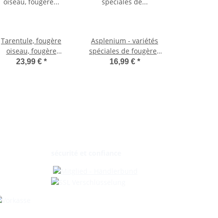
Tarentule, fougère
Asplenium - variétés
oiseau, fougère
spéciales de fougères
araignée, Humata
pour la chambre -
23,99 €
*
16,99 €
*
tyermannii, Davallia,
fougère nid - pot de
ante d'intérieur, pot à
17cm - hauteur environ
u tricolore de 14 cm à
30-40cm
suspendre
sécurité et confiance