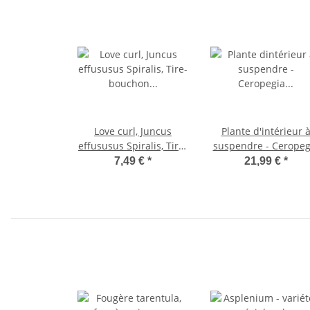
Love curl, Juncus
Plante d'intérieur 
effususus Spiralis, Tire-
suspendre - Ceropeg
bouchon Rinçage 12cm
woodii - Fleur de
7,49 €
*
21,99 €
*
candélabre - feu
tricolore 10cm