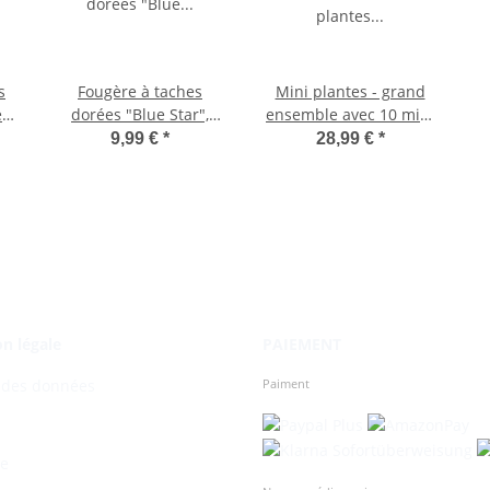
s
Fougère à taches
Mini plantes - grand
es
dorées "Blue Star",
ensemble avec 10 mini
Phlebodium aureum,
plantes différentes -
9,99 €
*
28,99 €
*
e
12cm
idéal pour les petits
ron
bols et verres - bébé
pl
plante en pot de 5,5 cm
fe
n légale
PAIEMENT
Paiment
 des données
te