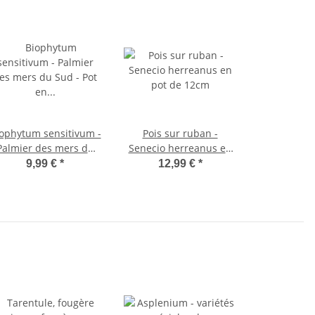
ophytum sensitivum -
Pois sur ruban -
Palmier des mers du
Senecio herreanus en
ud - Pot en argile de
pot de 12cm
9,99 €
*
12,99 €
*
9cm - La plante qui
ouge - Idéal pour les
nfants - Mini Palmier