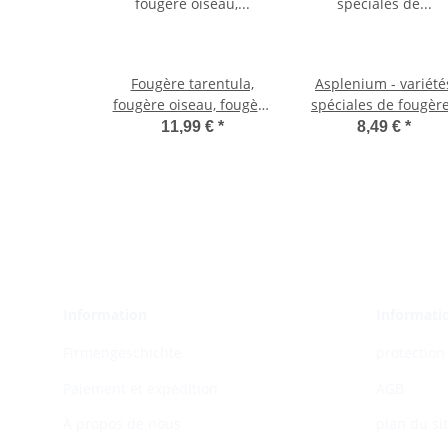
Fougère tarentula,
Asplenium - variété
fougère oiseau, fougère
spéciales de fougèr
araignée, fougère
pour la chambre -
11,99 €
*
8,49 €
*
araignée, Humata
fougère nid - pot d
tyermannii, Davallia,
12cm - hauteur envi
plante d'intérieur, pot
25cm
12cm
Information
Informatio
Firmengeschichte
protection
Paiement et expédition
AGB
À propos de nous
plan du si