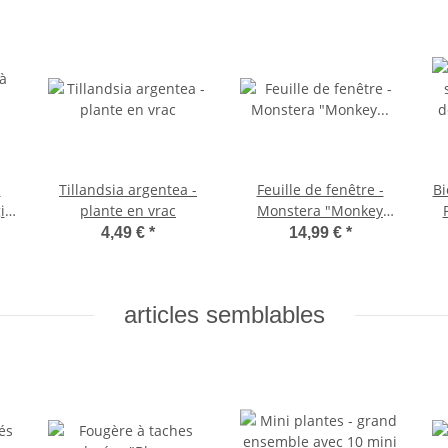
à
Tillandsia argentea -
Feuille de fenêtre -
Bi
ia
plante en vrac
Monstera "Monkey
Mask" - Pot de 12cm
S
4,49 €
*
14,99 €
*
b
e
articles semblables