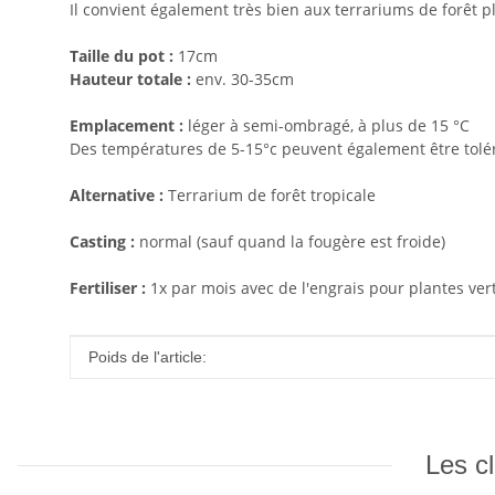
Il convient également très bien aux terrariums de forêt p
Taille du pot :
17cm
Hauteur totale :
env. 30-35cm
Emplacement :
léger à semi-ombragé, à plus de 15 °C
Des températures de 5-15°c peuvent également être tolér
Alternative :
Terrarium de forêt tropicale
Casting :
normal (sauf quand la fougère est froide)
Fertiliser :
1x par mois avec de l'engrais pour plantes ver
#productDetails.itemInformation#
#productDetails.itemValue#
Poids de l'article:
Les cl