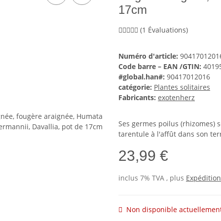
17cm
(1 Évaluations)
Numéro d'article:
9041701201
Code barre – EAN /GTIN:
4019
#global.han#:
90417012016
catégorie:
Plantes solitaires
Fabricants:
exotenherz
Ses germes poilus (rhizomes) s
tarentule à l'affût dans son terr
23,99 €
inclus 7% TVA , plus
Expédition
Non disponible actuellemen