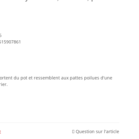
6
515907861
ortent du pot et ressemblent aux pattes poilues d'une
ier.
Question sur l'article
t