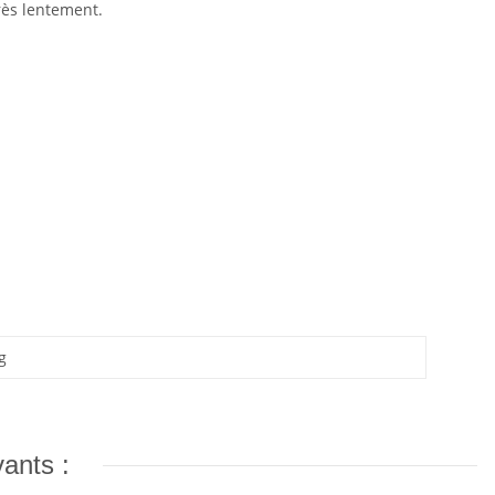
rès lentement.
g
vants :