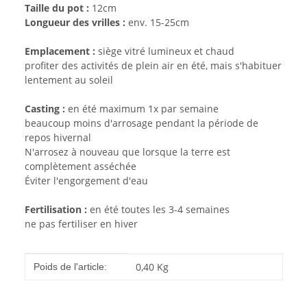
Taille du pot :
12cm
Longueur des vrilles :
env. 15-25cm
Emplacement :
siège vitré lumineux et chaud
profiter des activités de plein air en été, mais s'habituer
lentement au soleil
Casting :
en été maximum 1x par semaine
beaucoup moins d'arrosage pendant la période de
repos hivernal
N'arrosez à nouveau que lorsque la terre est
complètement asséchée
Éviter l'engorgement d'eau
Fertilisation :
en été toutes les 3-4 semaines
ne pas fertiliser en hiver
#productDetails.itemInformation#
#productDetails.itemValue#
0,40
Kg
Poids de l'article: