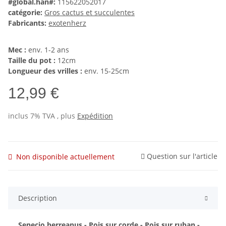
#global.han#:
115622052017
catégorie:
Gros cactus et succulentes
Fabricants:
exotenherz
Mec :
env. 1-2 ans
Taille du pot :
12cm
Longueur des vrilles :
env. 15-25cm
12,99 €
inclus 7% TVA , plus
Expédition
Question sur l'article
Non disponible actuellement
Description
Senecio herreanus - Pois sur corde - Pois sur ruban -