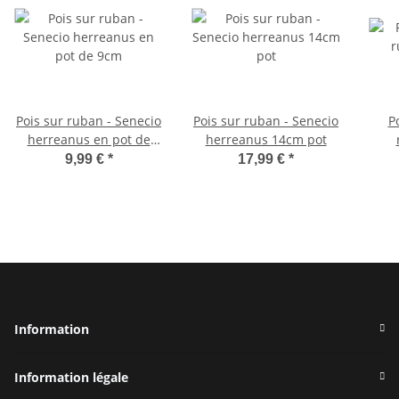
Pois sur ruban - Senecio
Pois sur ruban - Senecio
P
herreanus en pot de
herreanus 14cm pot
9cm
pan
9,99 €
*
17,99 €
*
Se
Information
Information légale