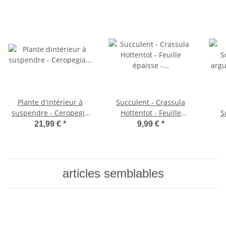
Plante d'intérieur à
Succulent - Crassula
suspendre - Ceropegia
Hottentot - Feuille
S
woodii - Fleur de
épaisse - en pot de
argu
21,99 €
*
9,99 €
*
candélabre - feu
8,5cm
tricolore 10cm
articles semblables