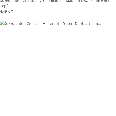
Sukkulente - Crassula lycopodioides - Mäuseschwanz - im 5,5cm
Topf
4,49 €
*