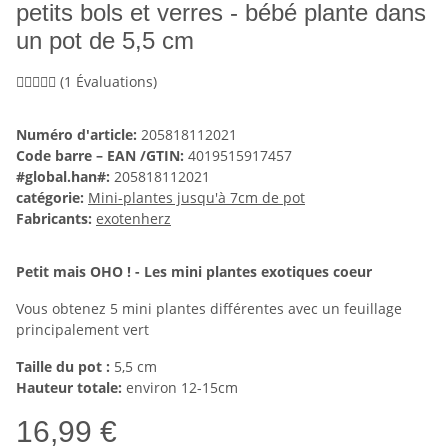
petits bols et verres - bébé plante dans
un pot de 5,5 cm
(1 Évaluations)
Numéro d'article:
205818112021
Code barre – EAN /GTIN:
4019515917457
#global.han#:
205818112021
catégorie:
Mini-plantes jusqu'à 7cm de pot
Fabricants:
exotenherz
Petit mais OHO ! - Les mini plantes exotiques coeur
Vous obtenez 5 mini plantes différentes avec un feuillage
principalement vert
Taille du pot :
5,5 cm
Hauteur totale:
environ 12-15cm
16,99 €