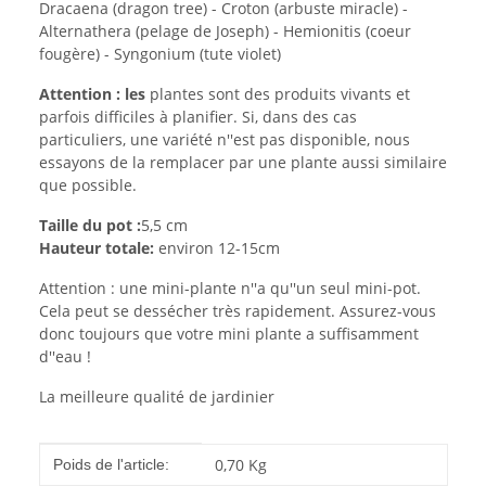
Dracaena (dragon tree) - Croton (arbuste miracle) -
Alternathera (pelage de Joseph) - Hemionitis (coeur
fougère) - Syngonium (tute violet)
Attention : les
plantes sont des produits vivants et
parfois difficiles à planifier. Si, dans des cas
particuliers, une variété n''est pas disponible, nous
essayons de la remplacer par une plante aussi similaire
que possible.
Taille du pot :
5,5 cm
Hauteur totale:
environ 12-15cm
Attention : une mini-plante n''a qu''un seul mini-pot.
Cela peut se dessécher très rapidement. Assurez-vous
donc toujours que votre mini plante a suffisamment
d''eau !
La meilleure qualité de jardinier
#productDetails.itemInformation#
#productDetails.itemValue#
0,70
Kg
Poids de l'article: