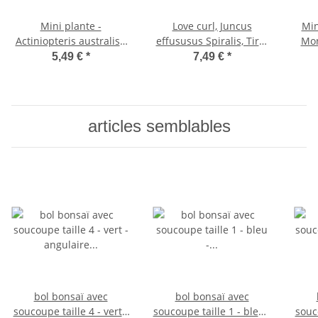
Mini plante -
Love curl, Juncus
Min
Actiniopteris australis -
effususus Spiralis, Tire-
Mon
Fougère à feuilles de
bouchon Rinçage 12cm
de f
5,49 €
*
7,49 €
*
palmier - Idéal pour les
les p
petits bols et verres -
Baby
Petite plante en pot de
5,5 cm
articles semblables
bol bonsaï avec
bol bonsaï avec
soucoupe taille 4 - vert -
soucoupe taille 1 - bleu -
souc