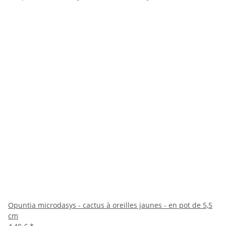
Opuntia microdasys - cactus à oreilles jaunes - en pot de 5,5
cm