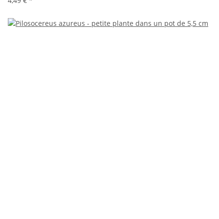
4,49 €
*