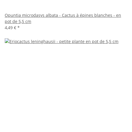
Opuntia microdasys albata - Cactus à épines blanches - en
pot de 5,5 cm
4,49 €
*