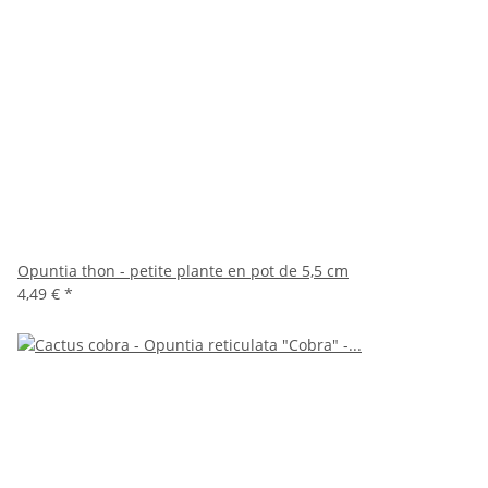
Opuntia thon - petite plante en pot de 5,5 cm
4,49 €
*