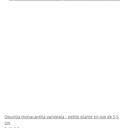
Opuntia monacantha variegata - petite plante en pot de 5,5
cm