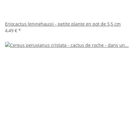
Eriocactus leninghausii - petite plante en pot de 5,5 cm
4,49 €
*