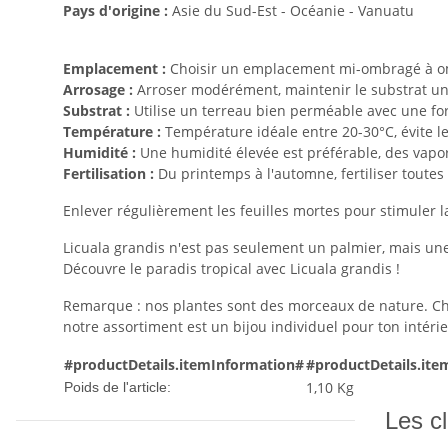
Pays d'origine :
Asie du Sud-Est - Océanie - Vanuatu
Emplacement :
Choisir un emplacement mi-ombragé à omb
Arrosage :
Arroser modérément, maintenir le substrat 
Substrat :
Utilise un terreau bien perméable avec une fo
Température :
Température idéale entre 20-30°C, évite l
Humidité :
Une humidité élevée est préférable, des vaporis
Fertilisation :
Du printemps à l'automne, fertiliser toutes
Enlever régulièrement les feuilles mortes pour stimuler l
Licuala grandis n'est pas seulement un palmier, mais une
Découvre le paradis tropical avec Licuala grandis !
Remarque : nos plantes sont des morceaux de nature. Cha
notre assortiment est un bijou individuel pour ton intérie
#productDetails.itemInformation#
#productDetails.ite
1,10
Kg
Poids de l'article:
Les cl