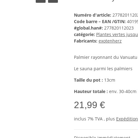
Numéro d'article:
2778201120
Code barre – EAN /GTIN:
4019
#global.han#:
277820112023
catégorie:
Plantes vertes jusqu
Fabricants:
exotenherz
Palmier rayonnant du Vanuatu 
Le sauna parmi les palmiers
Taille du pot :
13cm
Hauteur totale :
env. 30-40cm
21,99 €
inclus 7% TVA , plus
Expédition
Disponible immédiatement