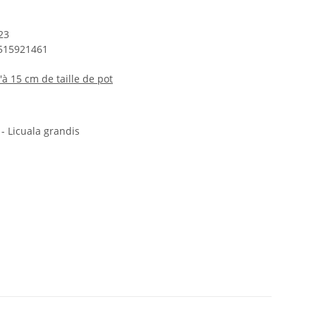
23
515921461
'à 15 cm de taille de pot
- Licuala grandis