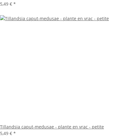
5,49 €
*
Tillandsia caput-medusae - plante en vrac - petite
5,49 €
*