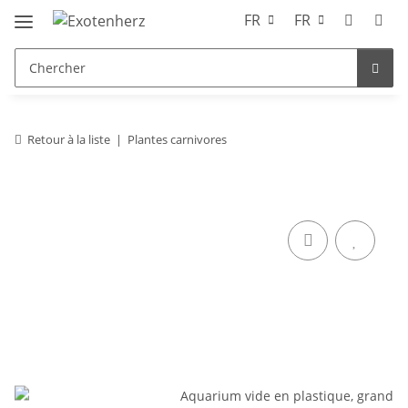
FR
FR
Retour à la liste
Plantes carnivores