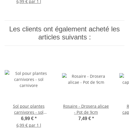
6,99 € par 1 l
Les clients ont également acheté les
articles suivants :
Sol pour plantes
Rosaire - Drosera alicae
R
carnivores - sol
- Pot de 9cm
cap
carnivore
6,99 €
*
7,49 €
*
6,99 € par 1 l