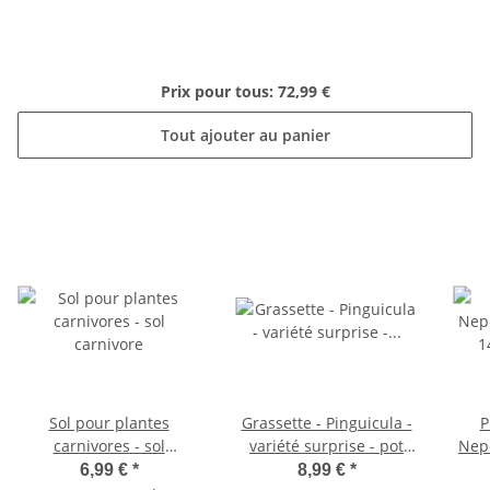
Prix pour tous:
72,99 €
Tout ajouter au panier
Sol pour plantes
Grassette - Pinguicula -
P
carnivores - sol
variété surprise - pot
Nepe
carnivore
9cm
14
6,99 €
*
8,99 €
*