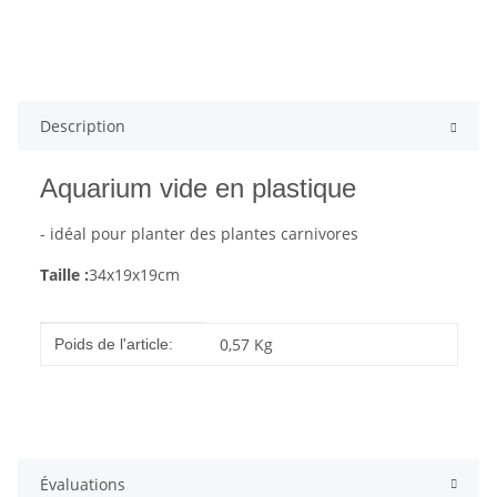
Description
Aquarium vide en plastique
- idéal pour planter des plantes carnivores
Taille :
34x19x19cm
#productDetails.itemInformation#
#productDetails.itemValue#
0,57
Kg
Poids de l'article:
Évaluations