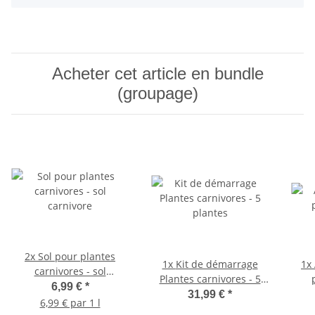
Acheter cet article en bundle
(groupage)
2x
Sol pour plantes
1x
Kit de démarrage
1x
carnivores - sol
Plantes carnivores - 5
carnivore
6,99 €
*
plantes
31,99 €
*
6,99 € par 1 l