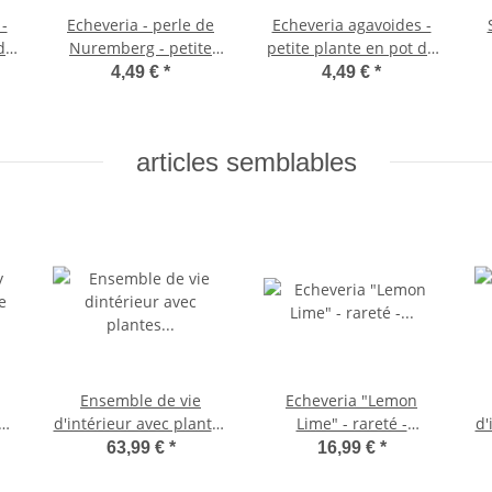
-
Echeveria - perle de
Echeveria agavoides -
de
Nuremberg - petite
petite plante en pot de
plante en pot de 5,5 cm
5.5cm
4,49 €
*
4,49 €
*
articles semblables
Ensemble de vie
Echeveria "Lemon
e
d'intérieur avec plantes
Lime" - rareté -
d'
ot
d'intérieur faciles
Succulente facile
63,99 €
*
16,99 €
*
d'entretien - y compris
d'entretien - pot 10,5cm
d