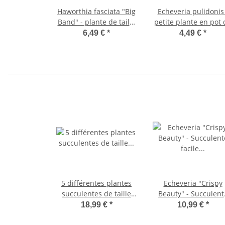
Haworthia fasciata "Big
Echeveria pulidonis 
Band" - plante de taille
petite plante en pot 
moyenne en pot de
5,5cm
6,49 €
*
4,49 €
*
8,5cm
5 différentes plantes
Echeveria "Crispy
succulentes de taille
Beauty" - Succulent
moyenne dans un set
facile d'entretien - p
18,99 €
*
10,99 €
*
de pots de 8,5cm - très
12cm