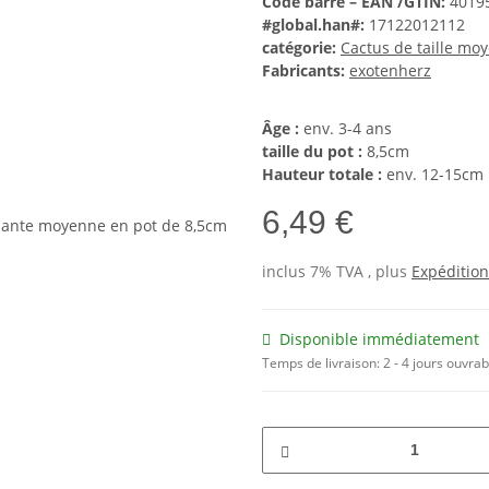
Code barre – EAN /GTIN:
4019
#global.han#:
17122012112
catégorie:
Cactus de taille mo
Fabricants:
exotenherz
Âge :
env. 3-4 ans
taille du pot :
8,5cm
Hauteur totale :
env. 12-15cm
6,49 €
inclus 7% TVA , plus
Expédition
Disponible immédiatement
Temps de livraison:
2 - 4 jours ouvra