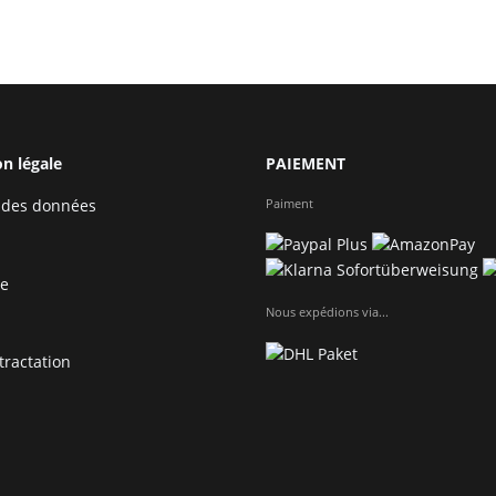
décoration - prix tout
d
compris "SET WHITE"
n légale
PAIEMENT
Paiment
 des données
te
Nous expédions via...
tractation