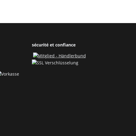
écoration - prix tout
pot décoratif Painted
compris "SET
Stripe - taille du pot
ROMANTIC"
9cm & 6cm
sécurité et confiance