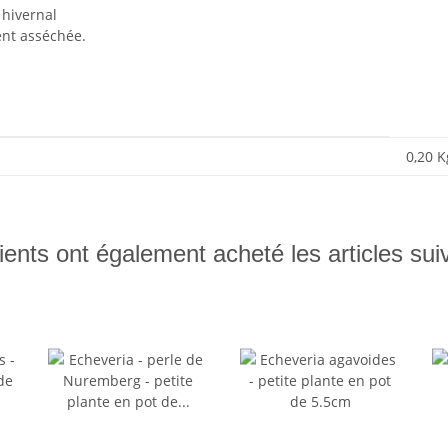
hivernal
ent asséchée.
0,20
K
ients ont également acheté les articles sui