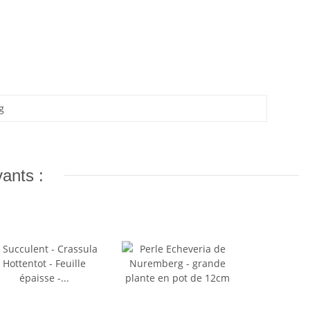
g
vants :