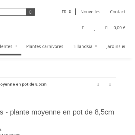
FR
Nouvelles
Contact
0,00 €
lentes
Plantes carnivores
Tillandsia
Jardins en bou
moyenne en pot de 8,5cm
s - plante moyenne en pot de 8,5cm
2