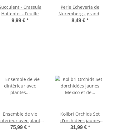
Succulent - Crassula
Perle Echeveria de
Hottentot - Feuille
Nuremberg - grande
épaisse - en pot de
plante en pot de 12cm
9,99 €
*
8,49 €
*
8,5cm
Ensemble de vie
Kolibri Orchids Set
intérieur avec plantes
d'orchidées jaunes
d'intérieur faciles
Mexico et de
75,99 €
*
31,99 €
*
'entretien - y compris
succulentes dans un