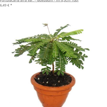
Portulacaria afra var. - Jadebaum - im 8,5cm Topf
6,49 €
*