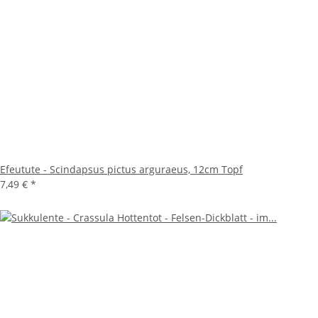
Efeutute - Scindapsus pictus arguraeus, 12cm Topf
7,49 €
*