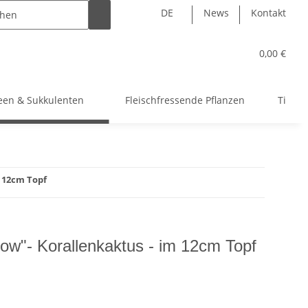
DE
News
Kontakt
0,00 €
een & Sukkulenten
Fleischfressende Pflanzen
Tillan
m 12cm Topf
llow"- Korallenkaktus - im 12cm Topf