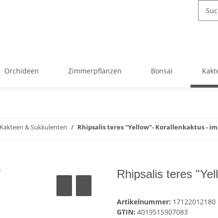
Orchideen
Zimmerpflanzen
Bonsai
Kakt
 Kakteen & Sukkulenten
Rhipsalis teres "Yellow"- Korallenkaktus - i
Rhipsalis teres "Ye
Artikelnummer:
17122012180
GTIN:
4019515907083